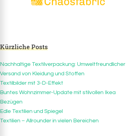
Chaosfabric.de
Chaosfabric.de – die wunderbare Welt der
Textilien
Kürzliche Posts
Nachhaltige Textilverpackung: Umweltfreundlicher
Versand von Kleidung und Stoffen
Textilbilder mit 3-D-Effekt
Buntes Wohnzimmer-Update mit stilvollen Ikea
Bezügen
Edle Textilien und Spiegel
Textilien – Allrounder in vielen Bereichen