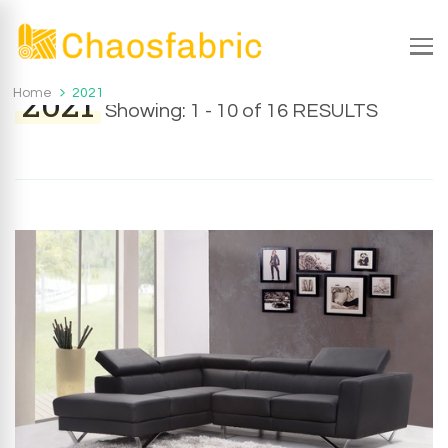
Chaosfabric.de
Chaosfabric.de – die wunderbare Welt der Textilien
2021
Home
2021
Showing: 1 - 10 of 16 RESULTS